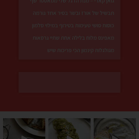
גואן קארי – מנת הדגל שלי ממאסטר שף
תבשיל של אורז ובשר בסיר אחד גורמה
כוסות סושי טעימות בטירוף במילוי סלמון
מאפינס מלוח בלילה אחת שתיי גרסאות
מגולגלות קינמון הכי פריכות שיש
ש
לכם מושג איך אני מתרגש
זו לא עוד עוגת גבינה , זה מתכ