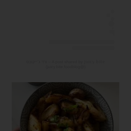
A post shared by 𝕛𝕦𝕚𝕔𝕪 𝕓𝕚𝕥𝕖 – ורד ג׳ייקובס
(@juicy.bite.foodblog)