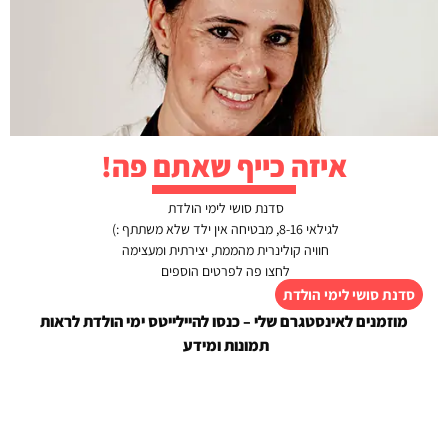
האימייל לא יוצג באתר.
שדות החובה מסומנים
*
התגובה שלך
*
איזה כייף שאתם פה!
סדנת סושי לימי הולדת
לגילאי 8-16, מבטיחה אין ילד שלא משתתף :)
חוויה קולינרית מהממת, יצירתית ומעצימה
לחצו פה לפרטים הוספים
סדנת סושי לימי הולדת
מוזמנים לאינסטגרם שלי – כנסו להיילייטס ימי הולדת לראות
שם
*
תמונות ומידע
אימייל
*