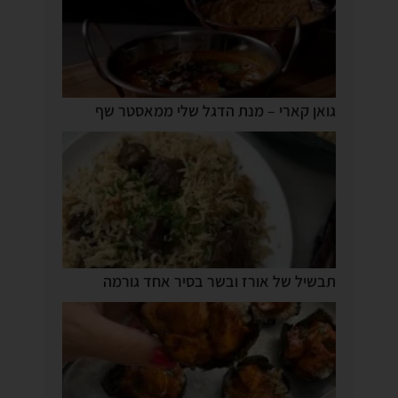
גואן קארי – מנת הדגל שלי ממאסטר שף
תבשיל של אורז ובשר בסיר אחד גורמה