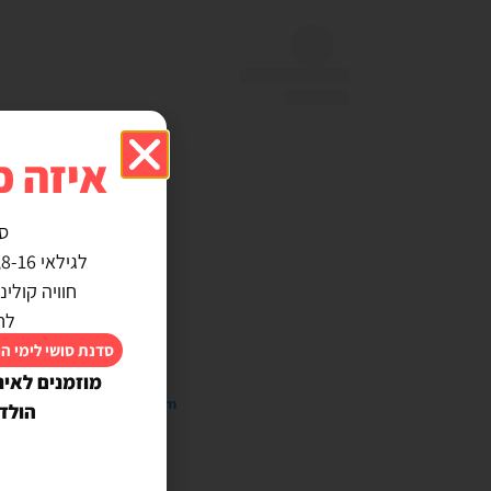
איזה כ
ס
לגילאי 8-16, מבטיחה אין ילד שלא משתתף :)
חוויה קולי
לח
סדנת סושי לימי ה
מוזמנים לאינ
 this post on Instagram
הולד