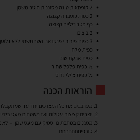
2 קופסאות טונה מסוננות היטב משמן
2 כפות כוסברה קצוצה
כף פטרוזילייה קצוצה
2 ביצים
3 כפות פירוריי פנקו אני השתמשתי ללא גלוטן
כפית מלח
כפית אבקת שום
½ כפית פלפל שחור
½ כפית צ'ילי גרוס
הוראות הכנה
מערבבים את כל המצרכים יחד עד שמתקבלת 
יוצרים קציצות עגולות ואז משטחים מעט בידיי
מטגנים במחבת נון סטיק עם מעט שמן – לא צריך שמן עמו
טורפיםםםםםםם