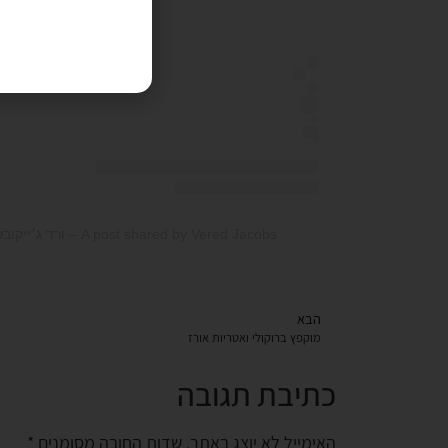
A post shared by Vered Jacobs – ורד ג׳ייקובס (@juicy.bite.foodblog)
הבא
מוקפץ ברוקולי ואטריות אורז
כתיבת תגובה
האימייל לא יוצג באתר.
שדות החובה מסומנים
*