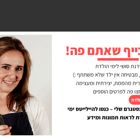
ייף שאתם פה!
דנת סושי לימי הולדת
נרית מהממת, יצירתית ומעצימה
צו פה לפרטים הוספים
ולדת
סטגרם שלי – כנסו להיילייטס ימי
View
ת לראות תמונות ומידע