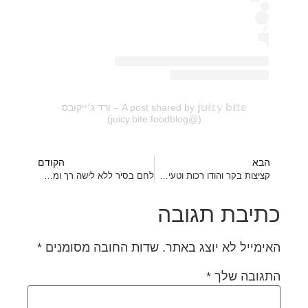
A post shared by 𝕛𝕦𝕚𝕔𝕪 𝕓𝕚𝕥𝕖 – ורד ג׳ייקובס
(@juicy.bite.foodblog)
הבא
הקודם
קציצות בקר והודו רכות וטעימות בטירוף
לחם בסיר ללא לישה רך ומשגע
כתיבת תגובה
האימייל לא יוצג באתר.
שדות החובה מסומנים
*
התגובה שלך
*