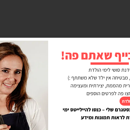
ייף שאתם פה!
View
דנת סושי לימי הולדת
נרית מהממת, יצירתית ומעצימה
צו פה לפרטים הוספים
ולדת
סטגרם שלי – כנסו להיילייטס ימי
ת לראות תמונות ומידע