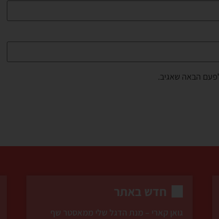
לפעם הבאה שאגיב.
חדש באתר
גואן קארי – מנת הדגל שלי ממאסטר שף