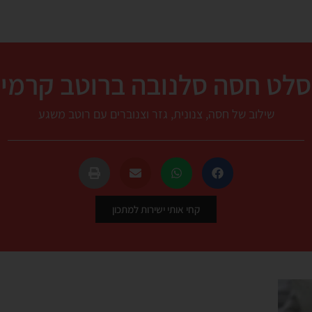
סלט חסה סלנובה ברוטב קרמי
שילוב של חסה, צנונית, גזר וצנוברים עם רוטב משגע
קחי אותי ישירות למתכון