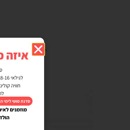
איזה כ
 this post on Instagram
ס
לגילאי 8-16, מבטיחה אין ילד שלא משתתף :)
חוויה קולי
לח
סדנת סושי לימי ה
מוזמנים לאינ
הולד