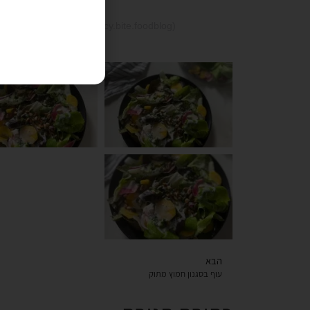
red Hinga Jacobs (@juicy.bite.foodblog)
הבא
עוף בסגנון חמוץ מתוק