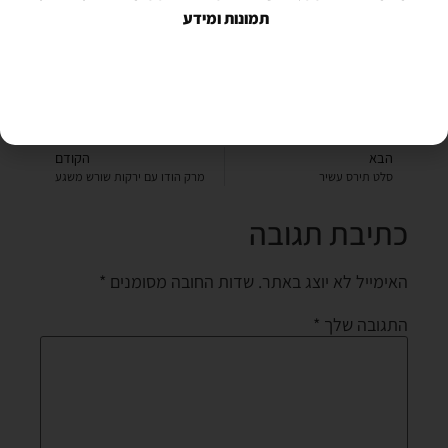
תמונות ומידע
הבא
הקודם
סלט תירס עשיר
מרק הודו עם ירקות שורש משגע
כתיבת תגובה
האימייל לא יוצג באתר.
שדות החובה מסומנים
*
התגובה שלך
*