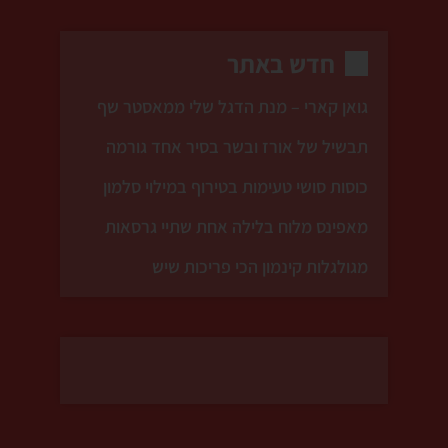
חדש באתר
גואן קארי – מנת הדגל שלי ממאסטר שף
תבשיל של אורז ובשר בסיר אחד גורמה
כוסות סושי טעימות בטירוף במילוי סלמון
מאפינס מלוח בלילה אחת שתיי גרסאות
מגולגלות קינמון הכי פריכות שיש