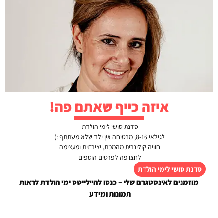
הבא
הקודם
מרק עדשים כתומות ועגבניות
מרק בורשט רוסי מסורתי
כתיבת תגובה
האימייל לא יוצג באתר.
שדות החובה מסומנים
*
התגובה שלך
*
איזה כייף שאתם פה!
סדנת סושי לימי הולדת
לגילאי 8-16, מבטיחה אין ילד שלא משתתף :)
חוויה קולינרית מהממת, יצירתית ומעצימה
לחצו פה לפרטים הוספים
סדנת סושי לימי הולדת
מוזמנים לאינסטגרם שלי – כנסו להיילייטס ימי הולדת לראות
תמונות ומידע
שם
*