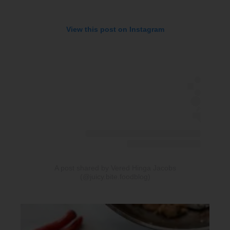
View this post on Instagram
A post shared by Vered Hinga Jacobs
(@juicy.bite.foodblog)