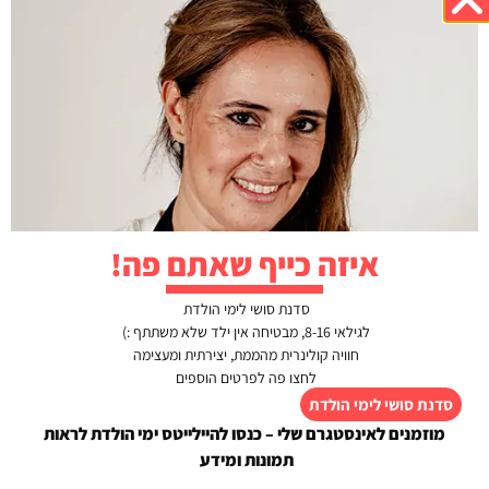
הבא
הקודם
עוגיות שורט ברד קפה
קארי מסמאן עם רצועות בקר
כתיבת תגובה
האימייל לא יוצג באתר.
שדות החובה מסומנים
*
איזה כייף שאתם פה!
התגובה שלך
*
סדנת סושי לימי הולדת
לגילאי 8-16, מבטיחה אין ילד שלא משתתף :)
חוויה קולינרית מהממת, יצירתית ומעצימה
לחצו פה לפרטים הוספים
סדנת סושי לימי הולדת
מוזמנים לאינסטגרם שלי – כנסו להיילייטס ימי הולדת לראות
תמונות ומידע