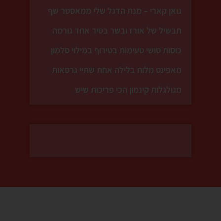
גואן קארי – מנת הדגל שלי ממאסטר שף
תבשיל של אורז ובשר בסיר אחד גורמה
כוסות סושי טעימות בטירוף במילוי סלמון
מאפינס מלוח בלילה אחת שתיי גרסאות
מגולגלות קינמון הכי פריכות שיש
ש
לכם מושג איך אני מתרגש
זו לא עוד עוגת גבינה , זה מתכ