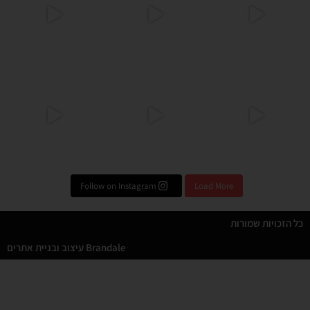
גיגה לערב שבועות ! סל
שאלהההה - יצא לכם להכין פוקצ
Follow on Instagram
Load More
כל הזכויות שמורות
Brandale עיצוב ובניית אתרים