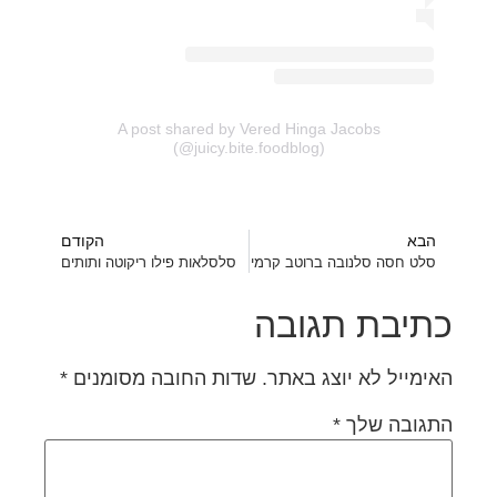
A post shared by Vered Hinga Jacobs
(@juicy.bite.foodblog)
הבא
הקודם
סלט חסה סלנובה ברוטב קרמי
סלסלאות פילו ריקוטה ותותים
כתיבת תגובה
האימייל לא יוצג באתר.
שדות החובה מסומנים
*
התגובה שלך
*