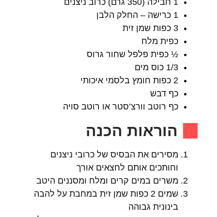
1 חבילה (350 גרם) כרוב ניצנים
1 כרישה – החלק הלבן
3 כפות שמן זית
כפית מלח
½ כפית פלפל שחור גרוס
1/3 כוס מים
2 כפות חומץ בלסמי איכותי
כף דבש
כף רוטב וורצ’סטר או רוטב סויה
הוראות הכנה
מסירים את הבסיס של כרובי ניצנים
וחותכים אותם לחצאים אורך
משרים במים קרים ומלח ומסננים היטב
שמים 2 כפות שמן זית במחבת על להבה
בינונית גבוהה