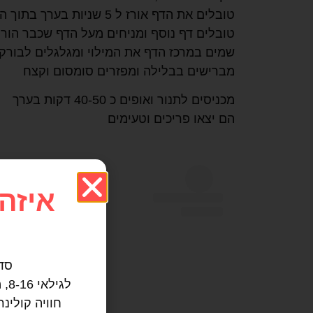
טובלים את הדף אורז ל 5 שניות בערך בתוך הבלילה ומניחים את הדף על משטח העבודה.
טובלים דף נוסף ומניחים מעל הדף שכבר הור
שמים במרכז הדף את המילוי ומגלגלים לבורק
מברישים בבלילה ומפזרים סומסום וקצח
מכניסים לתנור ואופים כ 40-50 דקות בערך
הם יצאו פריכים וטעימים
איזה
סדנ
לגילאי 8-16, מבטיחה אין ילד שלא משתתף :)
חוויה קולינ