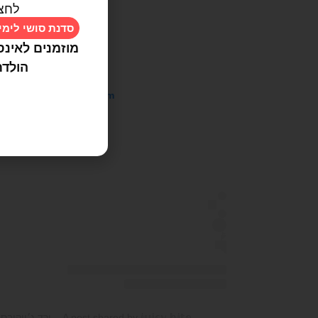
לחצ
סדנת סושי לימי
מוזמנים לאינס
הולדת
 this post on Instagram
A post shared by 𝕛𝕦𝕚𝕔𝕪 𝕓𝕚𝕥𝕖 – ורד ג׳ייקובס (@juicy.bite.foodblog)