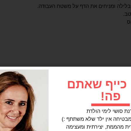
טב.
ס
 כייף שאתם
פה!
ת סושי לימי הולדת
רית מהממת, יצירתית ומעצימה