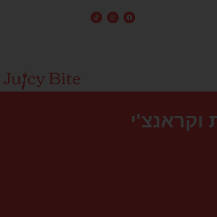
 וקראנצ'י