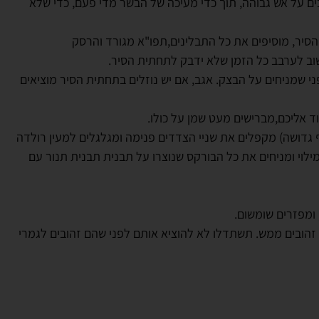
ם על אש גבוהה, תוך כדי מעיכה של הבשר מדי פעם, כדי שלא
סיר, מוסיפים את כל התבלינים,תפו"א מגורד והרסק
 שמניחים על הבצק. אגב, אם יש נוזלים בתחתית הסיר מוציאים
 אליכם,מברישים מעט שמן על כולו.
גדושה) מקפלים את שניי הצדדים פנימה ומגלגלים למעין רולדה
לוי ומניחים את כל הבורקס שנוצרו על תבנית תבנית תנור עם
ומפזרים שומשום.
או עד שהבורקס זהובים ממש. תשתדלו לא להוציא אותם לפני שהם זהובים לגמרי