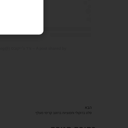
A post shared by – ורד ג׳ייקובס (@juicy.bite.foodblog)
הבא
סלט ברוקולי וחמוציות ברוטב קרימי מעלף