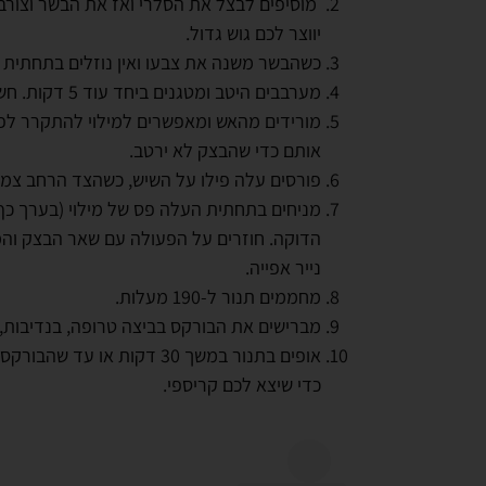
מוסיפים לבצל את הסלרי ואז את הבשר וצורבי
יווצר לכם גוש גדול.
כשהבשר משנה את צבעו ואין נוזלים בתחתית ה
מערבבים היטב ומטגנים ביחד עוד 5 דקות. חשוב לערבב כל הזמן שלא ידבק לתחתית הסיר.
מורידים מהאש ומאפשרים למילוי להתקרר לפני
אותם כדי שהבצק לא ירטב.
פורסים עלה פילו על השיש, כשהצד הרחב צמוד
מניחים בתחתית העלה פס של מילוי (בערך כף 
הדוקה. חוזרים על הפעולה עם שאר הבצק והמי
נייר אפייה.
מחממים תנור ל-190 מעלות.
מברישים את הבורקס בביצה טרופה, בנדיבות, 
אופים בתנור במשך 30 דקות 
כדי שיצא לכם קריספי.