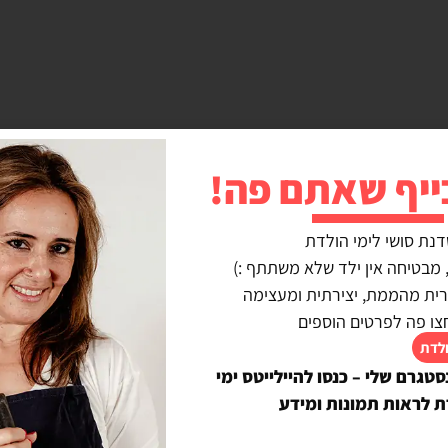
ייף שאתם פה!
דנת סושי לימי הולדת
נרית מהממת, יצירתית ומעצימה
View
צו פה לפרטים הוספים
ולדת
סטגרם שלי – כנסו להיילייטס ימי
ת לראות תמונות ומידע