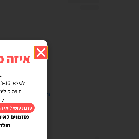
איזה כ
ס
לגילאי 8-16, מבטיחה אין ילד שלא משתתף :)
חוויה קולי
 this post on Instagram
לח
סדנת סושי לימי ה
מוזמנים לאינ
הולד