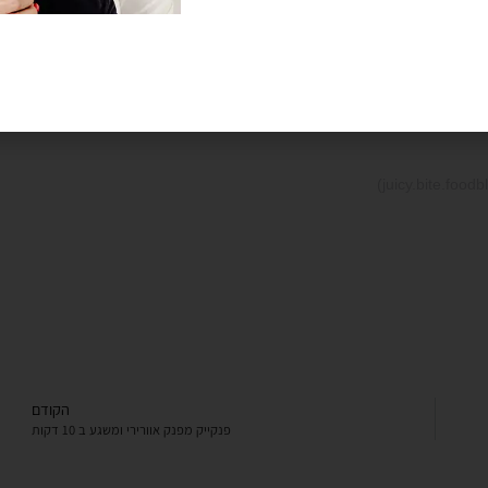
הקודם
פנקייק מפנק אוורירי ומשגע ב 10 דקות