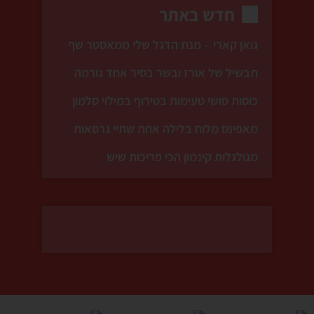
חדש באתר
גואן קארי – מנת הדגל שלי ממאסטר שף
תבשיל של אורז ובשר בסיר אחד גורמה
כוסות סושי טעימות בטירוף במילוי סלמון
מאפינס מלוח בלילה אחת שתיי גרסאות
מגולגלות קינמון הכי פריכות שיש
ש
לכם מושג איך אני מתרגש
זו לא עוד עוגת גבינה , זה מתכ