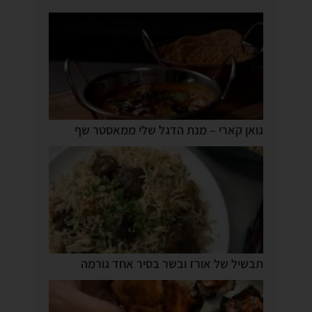
גואן קארי – מנת הדגל שלי ממאסטר שף
תבשיל של אורז ובשר בסיר אחד גורמה