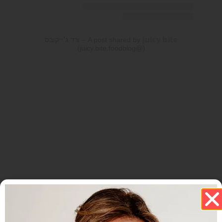
A post shared by 𝕛𝕦𝕚𝕔𝕪 𝕓𝕚𝕥𝕖 – ורד ג׳ייקובס
(@juicy.bite.foodblog)
הבא
הקודם
צלי בקר עם פטריות
קציצות דגים עם זיתים