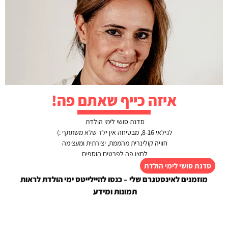
כתיבת תגובה
האימייל לא יוצג באתר.
שדות החובה מסומנים
*
התגובה שלך
*
איזה כייף שאתם פה!
סדנת סושי לימי הולדת
לגילאי 8-16, מבטיחה אין ילד שלא משתתף :)
חוויה קולינרית מהממת, יצירתית ומעצימה
לחצו פה לפרטים הוספים
סדנת סושי לימי הולדת
מוזמנים לאינסטגרם שלי – כנסו להיילייטס ימי הולדת לראות
תמונות ומידע
שם
*