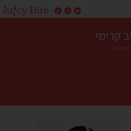
ב קרימי
בים להכין