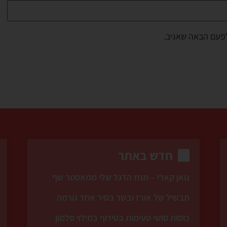
לפעם הבאה שאגיב.
חדש באתר
גואן קארי – מנת הדגל שלי ממאסטר שף
תבשיל של אורז ובשר בסיר אחד גורמה
כוסות סושי טעימות בטירוף במילוי סלמון