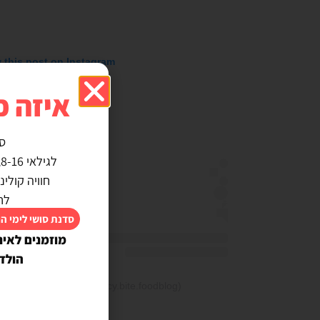
 this post on Instagram
איזה כ
ס
לגילאי 8-16, מבטיחה אין ילד שלא משתתף :)
חוויה קולי
לח
סדנת סושי לימי ה
מוזמנים לאינ
הולד
red Hinga Jacobs (@juicy.bite.foodblog)