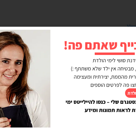
View
ייף שאתם פה!
דנת סושי לימי הולדת
נרית מהממת, יצירתית ומעצימה
צו פה לפרטים הוספים
ולדת
סטגרם שלי – כנסו להיילייטס ימי
ת לראות תמונות ומידע
A post shared by Ve