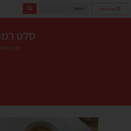
ניווט באתר
סלט רמול
סלט פשוט ו