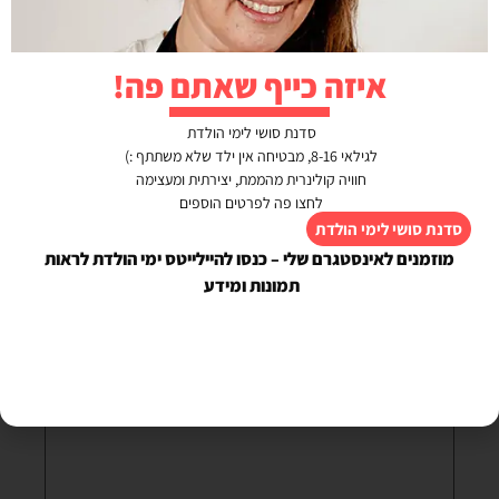
איזה כייף שאתם פה!
סדנת סושי לימי הולדת
לגילאי 8-16, מבטיחה אין ילד שלא משתתף :)
חוויה קולינרית מהממת, יצירתית ומעצימה
לחצו פה לפרטים הוספים
הבא
הקודם
סדנת סושי לימי הולדת
מרק לאקסה תאיילנדי
קציצות עוף מיוחדות
מוזמנים לאינסטגרם שלי – כנסו להיילייטס ימי הולדת לראות
כתיבת תגובה
תמונות ומידע
האימייל לא יוצג באתר.
שדות החובה מסומנים
*
התגובה שלך
*