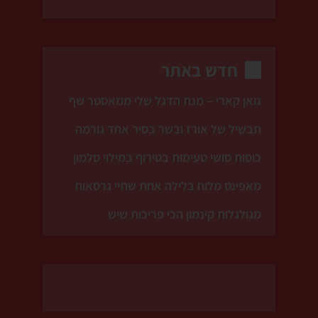
חדש באתר
גואן קארי – מנת הדגל שלי ממאסטר שף
תבשיל של אורז ובשר בסיר אחד גורמה
כוסות סושי טעימות בטירוף במילוי סלמון
מאפינס מלוח בלילה אחת שתיי גרסאות
מגולגלות קינמון הכי פריכות שיש