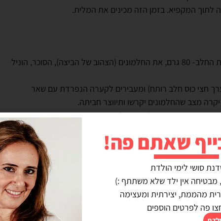
לתוך המקפיא. בזמן הזה מכינים את המלית.
בקערה נפרדת מערבבים עם מטרפה את יתרת החלב- 80 גרם, את החלמונים (הצהוב של הביצה), הסוכר, הוניל
רך חצי כוס חלב רותח) ומעבירים לקערה הנפרדת עם שאר
קרה מצב שהחלמונים יקרשו ותיווצר חביתה.
ת התערובת שבקערה לתוך החלב החם ומערבבים עד הסמכה
ערבב כל הזמן, ברגע שיש הסמכה מכבים את האש ומוסיפים את
ייף שאתם פה!
התערובת חלקה.
ים את החלבון הנותר לקצף יציב.
דנת סושי לימי הולדת
 להעביר את החלבון למה שבסיר ומקפלים בעדינות עד לקבלת
נרית מהממת, יצירתית ומעצימה
צו פה לפרטים הוספים
פכים את המלית מעל
ולדת