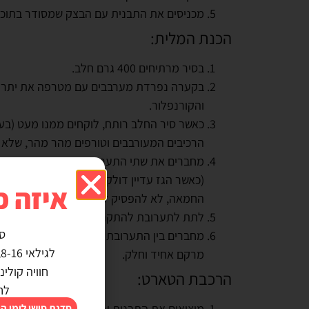
מכניסים את התבנית עם הבצק שמסודר בתוכה 
הכנת המלית:
בסיר מרתיחים 400 גרם
חלב.
והקורנפלור.
כאשר סיר החלב רותח, לוקחים ממנו מעט (בע
הרכיבים המעורבבים וטורפים מהר מהר, שלא י
מחברים את שתי התערובות יחד- מעבירים א
(כאשר הגז עדיין דולק)-לא לעזוב את הגז, ל
איזה כ
החמאה, לא להפסיק לערבב עד שאין גושים ו
לתת לתערובת להתקרר מעט ובזמן הזה מקציפ
ס
מחברים בין התערובת שבסיר לחלבון המוקצף,
לגילאי 8-16, מבטיחה אין ילד שלא משתתף :)
מרקם אחיד וחלק.
חוויה קולי
הרכבת הטארט:
לח
מוציאים את התבנית עם הבצק מהמקפיא ושו
סדנת סושי לימי ה