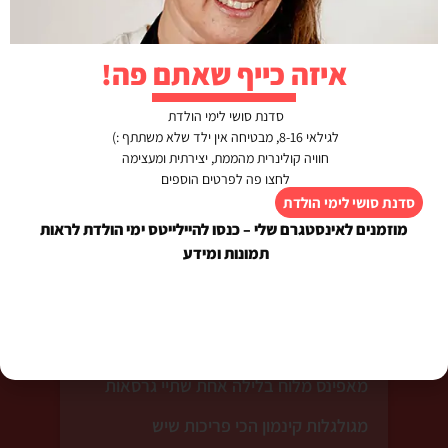
מן התקשורת
איזה כייף שאתם פה!
מתכונים שמורים
יצירת קשר
סדנת סושי לימי הולדת
לגילאי 8-16, מבטיחה אין ילד שלא משתתף :)
חוויה קולינרית מהממת, יצירתית ומעצימה
לחצו פה לפרטים הוספים
סדנת סושי לימי הולדת
חדש באתר
מוזמנים לאינסטגרם שלי – כנסו להיילייטס ימי הולדת לראות
תמונות ומידע
גואן קארי – מנת הדגל שלי ממאסטר שף
תבשיל של אורז ובשר בסיר אחד גורמה
כוסות סושי טעימות בטירוף במילוי סלמון
מאפינס מלוח בלילה אחת שתיי גרסאות
מגולגלות קינמון הכי פריכות שיש