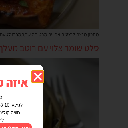
מתכון מנצח לבטטה אפוייה מבטיחה שתתמכרו לטעם
סלט שומר צלוי עם רוטב מעלף
איזה כ
ס
לגילאי 8-16, מבטיחה אין ילד שלא משתתף :)
חוויה קולי
לח
סדנת סושי לימי ה